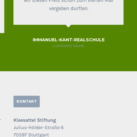
vergeben durften.
IMMANUEL-KANT-REALSCHULE
COMPANY NAME
KONTAKT
r
Kleesattel Stiftung
Julius-Hölder-Straße 6
70597 Stuttgart