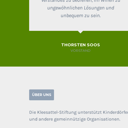
ungewöhnlichen Lösungen und
unbequem zu sein.
THORSTEN SOOS
VORSTAND
ÜBER UNS
Die Kleesattel-Stiftung unterstützt Kinderdörfe
und andere gemeinnützige Organisationen.