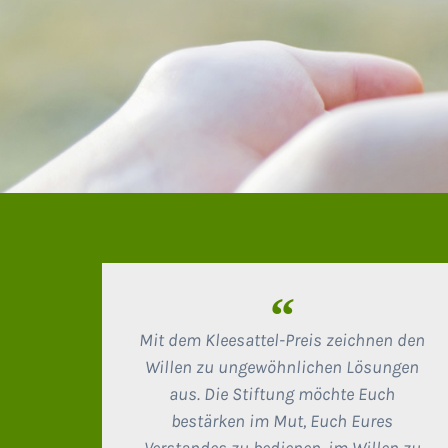
“
Mit dem Kleesattel-Preis zeichnen den
Willen zu ungewöhnlichen Lösungen
aus. Die Stiftung möchte Euch
bestärken im Mut, Euch Eures
Verstandes zu bedienen, im Willen zu